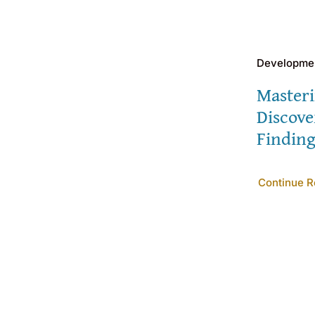
Developmen
Masteri
Discove
Findin
Continue R