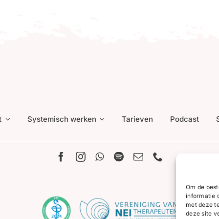
t
Systemisch werken
Tarieven
Podcast
Om de beste
informatie 
met deze te
deze site v