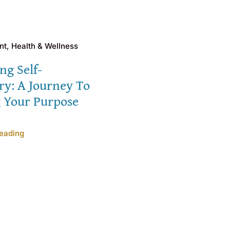
t, Health & Wellness
ng Self-
ry: A Journey To
g Your Purpose
eading