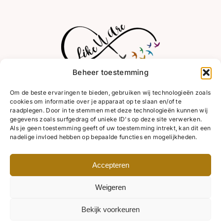
Beheer toestemming
Om de beste ervaringen te bieden, gebruiken wij technologieën zoals
cookies om informatie over je apparaat op te slaan en/of te
raadplegen. Door in te stemmen met deze technologieën kunnen wij
gegevens zoals surfgedrag of unieke ID's op deze site verwerken.
Als je geen toestemming geeft of uw toestemming intrekt, kan dit een
nadelige invloed hebben op bepaalde functies en mogelijkheden.
Accepteren
Deze site is beveiligd met reCAPTCHA en de Google
Voorwaarden
.
Weigeren
Copyright
2026 Like u Are – kvk 80497527 |
Algemene
Voorwaarden
|
Privacyverklaring
| Website:
ReemDesign
Bekijk voorkeuren